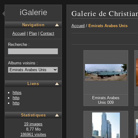
iGalerie
Galerie de Christia
Navigation
Accueil
/
Emirats Arabes Unis
Accueil
|
Plan
|
Contact
Recherche :
Albums voisins :
Liens
https
http
Emirats Arabes
Unis 009
http
Statistiques
19 images
8,77 Mo
186961 visites