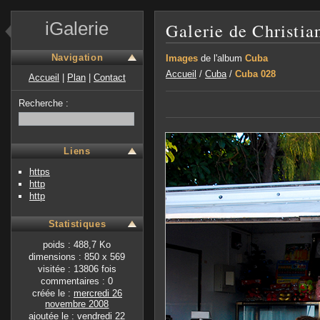
iGalerie
Galerie de Christia
Navigation
Images
de l'album
Cuba
Accueil
/
Cuba
/
Cuba 028
Accueil
|
Plan
|
Contact
Recherche :
Liens
https
http
http
Statistiques
poids : 488,7 Ko
dimensions : 850 x 569
visitée : 13806 fois
commentaires : 0
créée le :
mercredi 26
novembre 2008
ajoutée le :
vendredi 22