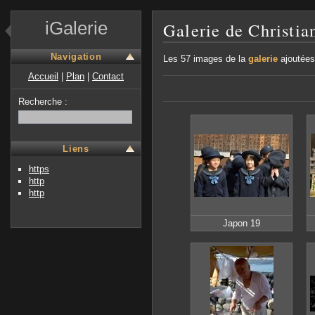
iGalerie
Galerie de Christia
Navigation
Les 57 images de la
galerie
ajoutées
Accueil
|
Plan
|
Contact
Recherche :
Liens
https
http
http
Japon 19